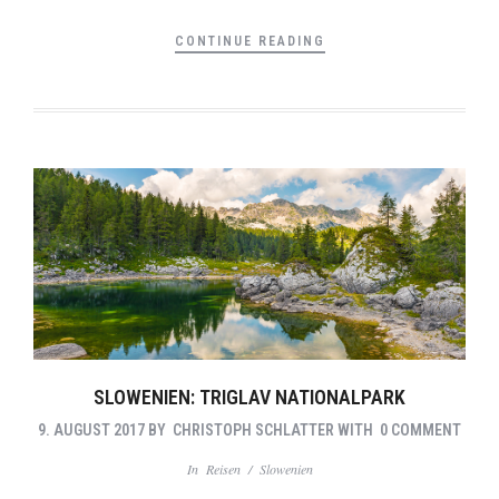
CONTINUE READING
SLOWENIEN: TRIGLAV NATIONALPARK
9. AUGUST 2017
BY
CHRISTOPH SCHLATTER
WITH
0 COMMENT
In
Reisen
/
Slowenien