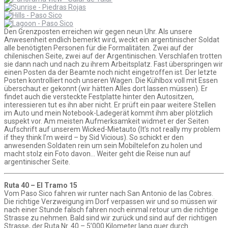
Den Grenzposten erreichen wir gegen neun Uhr. Als unsere
Anwesenheit endlich bemerkt wird, weckt ein argentinischer Soldat
alle benötigten Personen für die Formalitäten. Zwei auf der
chilenischen Seite, zwei auf der Argentinischen. Verschlafen trotten
sie dann nach und nach zu ihrem Arbeitsplatz. Fast überspringen wir
einen Posten da der Beamte noch nicht eingetroffen ist. Der letzte
Posten kontrolliert noch unseren Wagen. Die Kühlbox voll mit Essen
überschaut er gekonnt (wir hätten Alles dort lassen müssen). Er
findet auch die versteckte Festplatte hinter den Autositzen,
interessieren tut es ihn aber nicht. Er prüft ein paar weitere Stellen
im Auto und mein Notebook-Ladegerät kommt ihm aber plötzlich
suspekt vor. Am meisten Aufmerksamkeit widmet er der Seiten
Aufschrift auf unserem Wicked-Mietauto (It’s not really my problem
if they think I’m weird – by Sid Vicious). So schickt er den
anwesenden Soldaten rein um sein Mobiltelefon zu holen und
macht stolz ein Foto davon… Weiter geht die Reise nun auf
argentinischer Seite.
Ruta 40 – El Tramo 15
Vom Paso Sico fahren wir runter nach San Antonio de las Cobres.
Die richtige Verzweigung im Dorf verpassen wir und so müssen wir
nach einer Stunde falsch fahren noch einmal retour um die richtige
Strasse zu nehmen. Bald sind wir zurück und sind auf der richtigen
Strasse, der Ruta Nr. 40 – 5’000 Kilometer lang quer durch