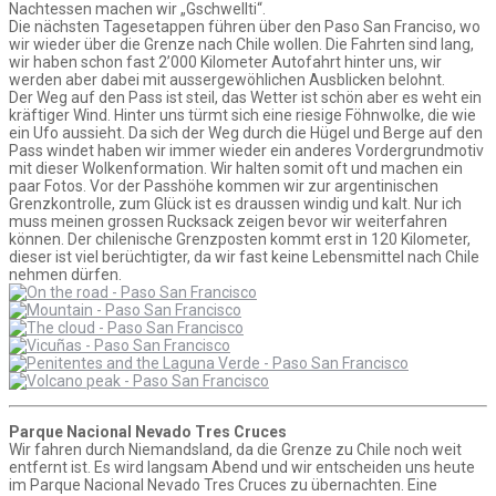
Nachtessen machen wir „Gschwellti“.
Die nächsten Tagesetappen führen über den Paso San Franciso, wo
wir wieder über die Grenze nach Chile wollen. Die Fahrten sind lang,
wir haben schon fast 2’000 Kilometer Autofahrt hinter uns, wir
werden aber dabei mit aussergewöhlichen Ausblicken belohnt.
Der Weg auf den Pass ist steil, das Wetter ist schön aber es weht ein
kräftiger Wind. Hinter uns türmt sich eine riesige Föhnwolke, die wie
ein Ufo aussieht. Da sich der Weg durch die Hügel und Berge auf den
Pass windet haben wir immer wieder ein anderes Vordergrundmotiv
mit dieser Wolkenformation. Wir halten somit oft und machen ein
paar Fotos. Vor der Passhöhe kommen wir zur argentinischen
Grenzkontrolle, zum Glück ist es draussen windig und kalt. Nur ich
muss meinen grossen Rucksack zeigen bevor wir weiterfahren
können. Der chilenische Grenzposten kommt erst in 120 Kilometer,
dieser ist viel berüchtigter, da wir fast keine Lebensmittel nach Chile
nehmen dürfen.
Parque Nacional Nevado Tres Cruces
Wir fahren durch Niemandsland, da die Grenze zu Chile noch weit
entfernt ist. Es wird langsam Abend und wir entscheiden uns heute
im Parque Nacional Nevado Tres Cruces zu übernachten. Eine