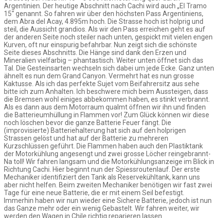
Argentinien. Der heutige Abschnitt nach Cachi wird auch „El Tramo
15“ genannt. So fahren wir über den höchsten Pass Argentiniens,
dem Abra del Acay, 4.895m hoch. Die Strasse hoch ist holprig und
steil, die Aussicht grandios. Als wir den Pass erreichen geht es auf
der anderen Seite noch steiler nach unten, gespickt mit vielen engen
Kurven, oft nur einspurig befahrbar. Nun zeigt sich die schönste
Seite dieses Abschnitts. Die Hänge sind dank den Erzen und
Mineralien vielfarbig – phantastisch. Weiter unten öffnet sich das
Tal. Die Gesteinsarten wechseln sich dabei um jede Ecke. Ganz unten
ähnelt es nun dem Grand Canyon. Vermehrt hat es nun grosse
Kaktusse. Als ich das perfekte Sujet vom Beifahrersitz aus sehe
bitte ich zum Anhalten. Ich beschwere mich beim Aussteigen, dass
die Bremsen wohl einiges abbekommen haben, es stinkt verbrannt.
Als es dann aus dem Motorraum qualmt öffnen wir ihn und finden
die Batterieumhüllung in Flammen vor! Zum Glück können wir diese
noch löschen bevor die ganze Batterie Feuer fängt. Die
(improvisierte) Batteriehalterung hat sich auf den holprigen
Strassen gelöst und hat auf der Batterie zu mehreren
Kurzschlüssen geführt. Die Flammen haben auch den Plastiktank
der Motorkühlung angesengt und zwei grosse Löcher reingebrannt-
Na toll! Wir fahren langsam und die Motorkühlungsanzeige im Blick in
Richtung Cachi. Hier beginnt nun der Spiessroutenlauf. Der erste
Mechaniker identifiziert den Tank als Reservekühltank, kann uns
aber nicht helfen. Beim zweiten Mechaniker benötigen wir fast zwei
Tage für eine neue Batterie, die er mit einem Seil befestigt.
Immerhin haben wir nun wieder eine Sichere Batterie, jedoch ist nun
das Ganze mehr oder ein wenig Gebastelt. Wir fahren weiter, wir
werden den Wagen in Chile richtig reparieren lassen.