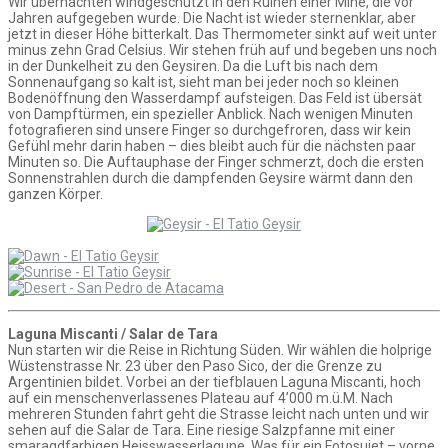
Wir übernachten windgeschützt in den Ruinen einer Mine, die vor
Jahren aufgegeben wurde. Die Nacht ist wieder sternenklar, aber
jetzt in dieser Höhe bitterkalt. Das Thermometer sinkt auf weit unter
minus zehn Grad Celsius. Wir stehen früh auf und begeben uns noch
in der Dunkelheit zu den Geysiren. Da die Luft bis nach dem
Sonnenaufgang so kalt ist, sieht man bei jeder noch so kleinen
Bodenöffnung den Wasserdampf aufsteigen. Das Feld ist übersät
von Dampftürmen, ein spezieller Anblick. Nach wenigen Minuten
fotografieren sind unsere Finger so durchgefroren, dass wir kein
Gefühl mehr darin haben – dies bleibt auch für die nächsten paar
Minuten so. Die Auftauphase der Finger schmerzt, doch die ersten
Sonnenstrahlen durch die dampfenden Geysire wärmt dann den
ganzen Körper.
Laguna Miscanti / Salar de Tara
Nun starten wir die Reise in Richtung Süden. Wir wählen die holprige
Wüstenstrasse Nr. 23 über den Paso Sico, der die Grenze zu
Argentinien bildet. Vorbei an der tiefblauen Laguna Miscanti, hoch
auf ein menschenverlassenes Plateau auf 4’000 m.ü.M. Nach
mehreren Stunden fahrt geht die Strasse leicht nach unten und wir
sehen auf die Salar de Tara. Eine riesige Salzpfanne mit einer
smaragdfarbigen Heisswasserlagune. Was für ein Fotosujet – vorne