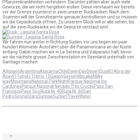
Pflanzenkrankheiten verhindern. Darunter zählen aber auch viele
Gewürze, die wir nicht hergeben wollen. Diese verstauen wir bereits
vor der Grenze zuunterst in zwei unserer Rücksäcken. Nach dem
Scannen will der Grenzbeamte genauer kontrollieren und so müssen
wir die Gepäckstück öffnen. Zu unserem Glück will er alle sehen, bis
auf die zwei Rucksäcke wo die Gewürze verstaut sind.
Wir fahren nun weiter in Richtung Süden, vor uns liegen ein paar
hundert Kilometer Autofahrt über die Panamericana an der Küste
entlang. Dabei machen wir in La Serena und Valparaíso halt, bevor
wir die nächste grosse Zwischenstation im Seenland unterhalb von
Santiago machen.
Altiplano
Argentina
Atacama
Chile
Dawn
Day
Desert
Dusk
El Abra del
Acay
El Tatio
El Tramo 15
Galaxy
Geysir
Hills
Lake
Milky
way
Mountains
National Park
Night
Parque Nacional los
Cardones
Parque Nacional Nevado Tres Cruces
Paso San
Francisco
Paso Sico
Ruta Nr. 40
Ruta Nr. 60
San
Pedro
Spring
Stars
Sunrise
Sunset
Travel
Water