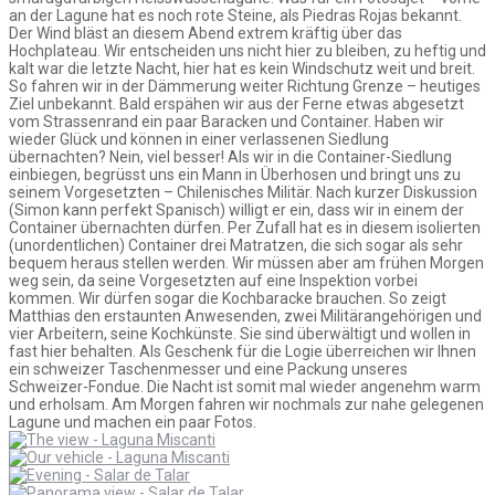
an der Lagune hat es noch rote Steine, als Piedras Rojas bekannt.
Der Wind bläst an diesem Abend extrem kräftig über das
Hochplateau. Wir entscheiden uns nicht hier zu bleiben, zu heftig und
kalt war die letzte Nacht, hier hat es kein Windschutz weit und breit.
So fahren wir in der Dämmerung weiter Richtung Grenze – heutiges
Ziel unbekannt. Bald erspähen wir aus der Ferne etwas abgesetzt
vom Strassenrand ein paar Baracken und Container. Haben wir
wieder Glück und können in einer verlassenen Siedlung
übernachten? Nein, viel besser! Als wir in die Container-Siedlung
einbiegen, begrüsst uns ein Mann in Überhosen und bringt uns zu
seinem Vorgesetzten – Chilenisches Militär. Nach kurzer Diskussion
(Simon kann perfekt Spanisch) willigt er ein, dass wir in einem der
Container übernachten dürfen. Per Zufall hat es in diesem isolierten
(unordentlichen) Container drei Matratzen, die sich sogar als sehr
bequem heraus stellen werden. Wir müssen aber am frühen Morgen
weg sein, da seine Vorgesetzten auf eine Inspektion vorbei
kommen. Wir dürfen sogar die Kochbaracke brauchen. So zeigt
Matthias den erstaunten Anwesenden, zwei Militärangehörigen und
vier Arbeitern, seine Kochkünste. Sie sind überwältigt und wollen in
fast hier behalten. Als Geschenk für die Logie überreichen wir Ihnen
ein schweizer Taschenmesser und eine Packung unseres
Schweizer-Fondue. Die Nacht ist somit mal wieder angenehm warm
und erholsam. Am Morgen fahren wir nochmals zur nahe gelegenen
Lagune und machen ein paar Fotos.