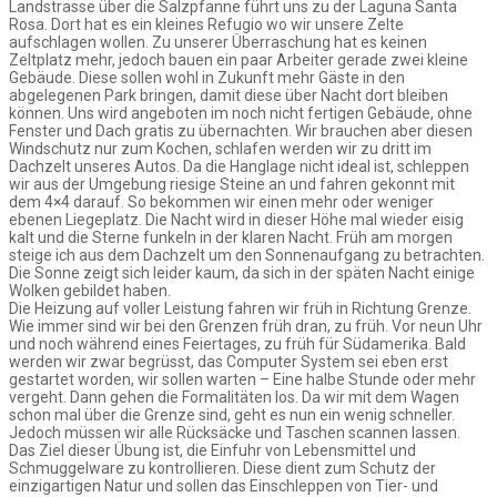
Landstrasse über die Salzpfanne führt uns zu der Laguna Santa
Rosa. Dort hat es ein kleines Refugio wo wir unsere Zelte
aufschlagen wollen. Zu unserer Überraschung hat es keinen
Zeltplatz mehr, jedoch bauen ein paar Arbeiter gerade zwei kleine
Gebäude. Diese sollen wohl in Zukunft mehr Gäste in den
abgelegenen Park bringen, damit diese über Nacht dort bleiben
können. Uns wird angeboten im noch nicht fertigen Gebäude, ohne
Fenster und Dach gratis zu übernachten. Wir brauchen aber diesen
Windschutz nur zum Kochen, schlafen werden wir zu dritt im
Dachzelt unseres Autos. Da die Hanglage nicht ideal ist, schleppen
wir aus der Umgebung riesige Steine an und fahren gekonnt mit
dem 4×4 darauf. So bekommen wir einen mehr oder weniger
ebenen Liegeplatz. Die Nacht wird in dieser Höhe mal wieder eisig
kalt und die Sterne funkeln in der klaren Nacht. Früh am morgen
steige ich aus dem Dachzelt um den Sonnenaufgang zu betrachten.
Die Sonne zeigt sich leider kaum, da sich in der späten Nacht einige
Wolken gebildet haben.
Die Heizung auf voller Leistung fahren wir früh in Richtung Grenze.
Wie immer sind wir bei den Grenzen früh dran, zu früh. Vor neun Uhr
und noch während eines Feiertages, zu früh für Südamerika. Bald
werden wir zwar begrüsst, das Computer System sei eben erst
gestartet worden, wir sollen warten – Eine halbe Stunde oder mehr
vergeht. Dann gehen die Formalitäten los. Da wir mit dem Wagen
schon mal über die Grenze sind, geht es nun ein wenig schneller.
Jedoch müssen wir alle Rücksäcke und Taschen scannen lassen.
Das Ziel dieser Übung ist, die Einfuhr von Lebensmittel und
Schmuggelware zu kontrollieren. Diese dient zum Schutz der
einzigartigen Natur und sollen das Einschleppen von Tier- und