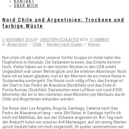
KONTAKT
ÜBER MICH
Nord Chile und Argentinien: Trockene und
farbige Wüste
2. NOVEMBER 2016
BY
CHRISTOPH SCHLATTER
WITH
0 COMMENT
In
Argentinen
/
Chile
/
Norden nach Süden
/
Reisen
Nun sitze ich als Letzter unserer fünfer Gruppe im Hotel nahe des
Flughafens in Honolulu. Die Gedanken kreisen, das Erlebte kommt
hoch, Vieles haben wir in den letzten Wochen in den USA erlebt.
Unglaublich war unser Wetterglück und die erlebten Abenteuer. Noch
kann ich es kaum glauben, nun ist der Moment da wo meine Reise in
Südamerika weitergeht. Die Route noch völlig offen, das Einzige ist
der Start in San Pedro de Atacama (Nordchile) und das Ende in
Punta Arenas (Südchile). Dazwischen eine Luftlinie von rund 4’000
Kilometer, die wir in den nächsten zwei Monaten per Mietauto durch
Chile und Argentinien erkunden werden.
Die Reise über Los Angeles, Bogota, Santiago, Calama nach San
Pedro de Atacama ist lang – eine 36h Reise. In Santiago treffe ich
mich mit Matthias, der aus der Schweiz angereist ist. Am Tag nach
der Ankunft holen wir unseren 4×4 Mietwagen, auf ein wenig Warten
sprich Geduld habe ich mich eingestellt, 3h später unternehmen wir