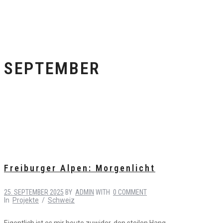
SEPTEMBER
Freiburger Alpen: Morgenlicht
25. SEPTEMBER 2025
BY
ADMIN
WITH
0 COMMENT
In
Projekte
/
Schweiz
Eigentlich ist es mir heute zuwider, den steilen Hang