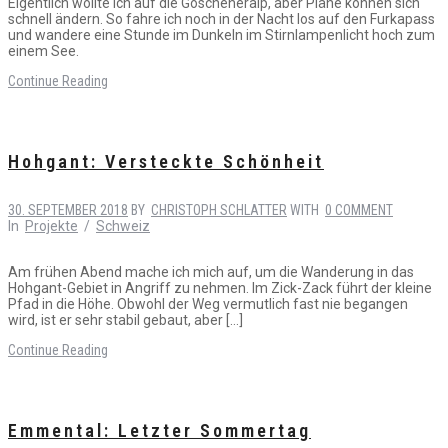
Eigentlich wollte ich auf die Göscheneralp, aber Pläne können sich
schnell ändern. So fahre ich noch in der Nacht los auf den Furkapass
und wandere eine Stunde im Dunkeln im Stirnlampenlicht hoch zum
einem See.
Continue Reading
Hohgant: Versteckte Schönheit
30. SEPTEMBER 2018
BY
CHRISTOPH SCHLATTER
WITH
0 COMMENT
In
Projekte
/
Schweiz
Am frühen Abend mache ich mich auf, um die Wanderung in das
Hohgant-Gebiet in Angriff zu nehmen. Im Zick-Zack führt der kleine
Pfad in die Höhe. Obwohl der Weg vermutlich fast nie begangen
wird, ist er sehr stabil gebaut, aber […]
Continue Reading
Emmental: Letzter Sommertag