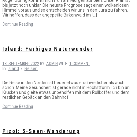
Roger Spring kommt mich früh am Morgen abholen. Unser Plan ist
bis jetzt noch unklar. Die neuste Prognose sagt einen wolkenlosen
Himmel voraus und so entscheiden wir uns in den Jura zu fahren.
Wir hoffen, dass der angepeilte Birkenwald im […]
Continue Reading
Island: Farbiges Naturwunder
18. SEPTEMBER 2022
BY
ADMIN
WITH
1 COMMENT
In
Island
/
Reisen
Die Reise in den Norden ist heuer etwas erschwerlicher als auch
schon. Meine Gesundheit ist gerade nicht in Höchstform. Ich bin an
Krücken und gleite etwas unbeholfen mit dem Rollkoffer und dem
restlichen Gepäck an den Bahnhof.
Continue Reading
Pizol: 5-Seen-Wanderung