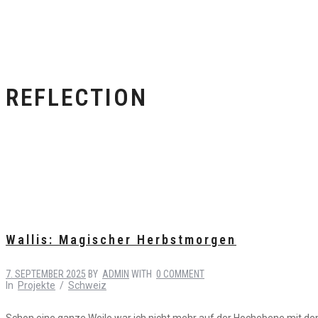
REFLECTION
Wallis: Magischer Herbstmorgen
7. SEPTEMBER 2025
BY
ADMIN
WITH
0 COMMENT
In
Projekte
/
Schweiz
Schon eine ganze Weile war ich nicht mehr auf der Hochebene mit den 