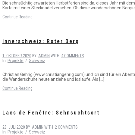
Die sehnsüchtig erwarteten Herbstferien sind da, dieses Jahr mit dem
Karte mit einer Stecknadel versehen. Oh diese wunderschönen Bergsee
Continue Reading
Innerschweiz: Roter Berg
1. OKTOBER 2020
BY
ADMIN
WITH
4 COMMENTS
In
Projekte
/
Schweiz
Christian Gehrig (www.christiangehrig.com) und ich sind für ein Abent
die Wanderschuhe heute anziehe und loslaufe. Als […]
Continue Reading
Lacs de Fenêtre: Sehnsuchtsort
28. JULI 2020
BY
ADMIN
WITH
2 COMMENTS
In
Projekte
/
Schweiz