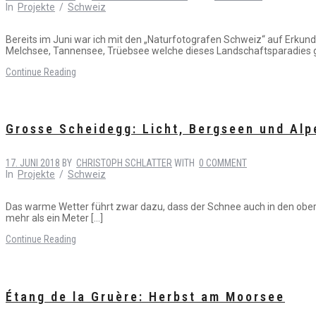
In
Projekte
/
Schweiz
Bereits im Juni war ich mit den „Naturfotografen Schweiz“ auf Erkund
Melchsee, Tannensee, Trüebsee welche dieses Landschaftsparadies ge
Continue Reading
Grosse Scheidegg: Licht, Bergseen und Al
17. JUNI 2018
BY
CHRISTOPH SCHLATTER
WITH
0 COMMENT
In
Projekte
/
Schweiz
Das warme Wetter führt zwar dazu, dass der Schnee auch in den obere
mehr als ein Meter […]
Continue Reading
Étang de la Gruère: Herbst am Moorsee