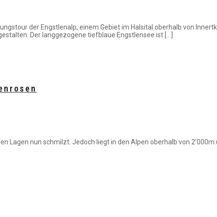
ungstour der Engstlenalp, einem Gebiet im Halsital oberhalb von Innert
stalten. Der langgezogene tiefblaue Engstlensee ist […]
penrosen
n Lagen nun schmilzt. Jedoch liegt in den Alpen oberhalb von 2’000m.ü