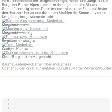
vom schneebedeckten Dreigespann Eiger, Mönch und Jungfrau. Die
Berge der Berner Alpen stechen in der sogenannten „Blauen
Stunde“ einmalig hervor. Pünktlich kommt ein roter Feuerball hinter
dem Horizont hervor und die ersten Strahlen der Sonne setzen die
Umgebung ins gewünschte Licht:
Morgenpanorama
Morgendämmerung
Bergföhre am Morgen
Goldiger Moment
Kleine Bergseeli im Morgenlicht
Bäume
Beatenberg
Berner Oberland
Bernese
Oberland
Eiger
Forest
Frühling
MönchJungfrau
Morgen
Morning
Mountai