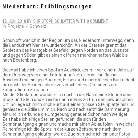
Niederhorn: Frühlingsmorgen
12. JUNI 2018
BY
CHRISTOPH SCHLATTER
WITH
0 COMMENT
In
Projekte
/
Schweiz
Schon oft war ich in der Region um das Niederhorn unterwegs, denn
die Landschaft hier ist wunderschön. An der Ostseite grenzt das
Gebiet an das Karstgebiet Seefeld, gegen Norden an das Justistal
und gegen Süden gibt es einen offenen märchenhaften Wald bis
nach Beatenberg.
Diesmal habe ich einen Spot im Ausblick, der mir vor einem Jahr auf
dem Rückweg von einer Fototour aufgefallen ist. Ein flacher
Abschnitt mit einigen Bäumen, Felsen und einem kleinen Bach. Ideal
um nach der Schneeschmelze verschiedene Optionen zum
Fotografieren zu haben.
Mit der Stirnlampe wandere ich noch in der Nacht eine Stunde über
Stock und Stein und erreiche dann etwas zu früh den gewünschten
Ort. So lege ich mich noch kurz auf einer grossen Steinplatte hin und
geniesse die Stille um mich. Nach und nach setzt die Dämmerung
ein und ich erkunde die Umgebung genauer. Schon nach weniger
Zeit habe ich einige Stellen gefunden, die sich für den
Sonnenaufgang eignen und mache mir einen Ablaufplan, in welcher
Reihenfolge ich die Spots in der kurzen Zeitspanne nach dem
Sonnenaufgang ablaufen werde. Zuerst mache ich ein paar Fotos