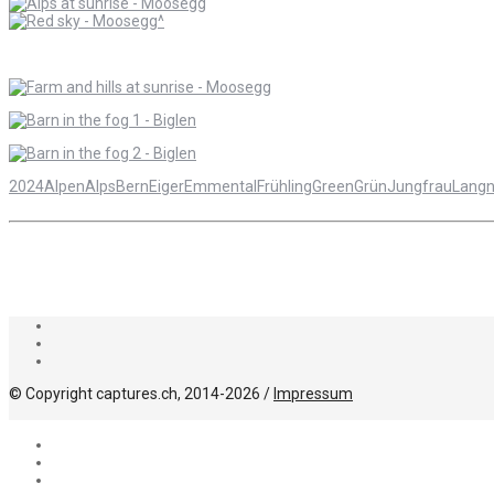
2024
Alpen
Alps
Bern
Eiger
Emmental
Frühling
Green
Grün
Jungfrau
Lang
© Copyright captures.ch, 2014-2026 /
Impressum