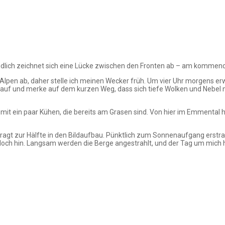
endlich zeichnet sich eine Lücke zwischen den Fronten ab – am kommende
lpen ab, daher stelle ich meinen Wecker früh. Um vier Uhr morgens erwa
e auf und merke auf dem kurzen Weg, dass sich tiefe Wolken und Nebel noc
 ein paar Kühen, die bereits am Grasen sind. Von hier im Emmental ha
nd ragt zur Hälfte in den Bildaufbau. Pünktlich zum Sonnenaufgang erst
edoch hin. Langsam werden die Berge angestrahlt, und der Tag um mich 