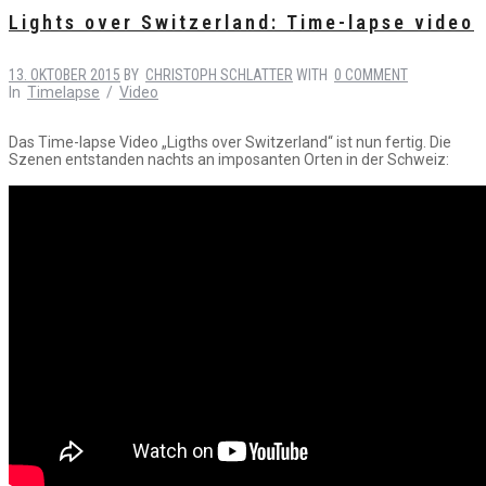
Lights over Switzerland: Time-lapse video
13. OKTOBER 2015
BY
CHRISTOPH SCHLATTER
WITH
0 COMMENT
In
Timelapse
/
Video
Das Time-lapse Video „Ligths over Switzerland“ ist nun fertig. Die
Szenen entstanden nachts an imposanten Orten in der Schweiz: