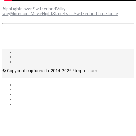
Alps
Lights over Switzerland
Milky
way
Mountains
Movie
Night
Stars
Swiss
Switzerland
Time lapse
© Copyright captures.ch, 2014-2026 /
Impressum