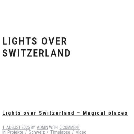
LIGHTS OVER
SWITZERLAND
Lights over Switzerland – Magical places
1. AUGUST 2025
BY
ADMIN
WITH
0 COMMENT
In
Projekte
/
Schweiz
/
Timelapse
/
Video