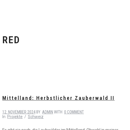
RED
Mittelland: Herbstlicher Zauberwald II
12. NOVEMBER 2024
BY
ADMIN
WITH
0 COMMENT
In
Projekte
/
Schweiz
Es gibt sie noch, die Laubwälder im Mittelland. Obwohl in meiner