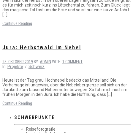
Wenn sich der Herbst in den oberen Lagen langsam zu Ende neigt, ist
es für mich zeit noch kurz ins Lötschental zu fahren. Zum Glück liegt
das magische Tal fast um die Ecke und so ist nur eine kurze Anfahrt
[…]
Continue Reading
Jura: Herbstwald im Nebel
28. OKTOBER 2019
BY
ADMIN
WITH
1 COMMENT
In
Projekte
/
Schweiz
Heute ist der Tag grau, Hochnebel bedeckt das Mittelland. Die
Vorhersage ist ungewiss, aber die Nebelobergrenze soll sich an der
Jurakette um tausend Höhenmeter bewegen. So fahre ich noch im
frühen Morgen in den Jura. Ich habe die Hoffnung, dass […]
Continue Reading
SCHWERPUNKTE
Reisefotografie