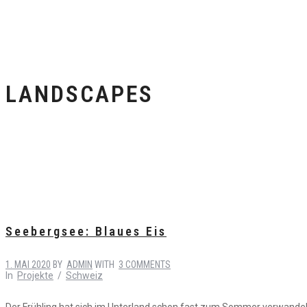
LANDSCAPES
Seebergsee: Blaues Eis
1. MAI 2020
BY
ADMIN
WITH
3 COMMENTS
In
Projekte
/
Schweiz
Der Frühling hat sich im Unterland schon fast zum Sommer verwandelt