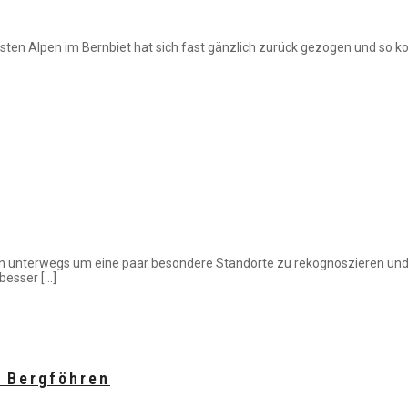
nsten Alpen im Bernbiet hat sich fast gänzlich zurück gezogen und so 
egen unterwegs um eine paar besondere Standorte zu rekognoszieren 
esser […]
d Bergföhren