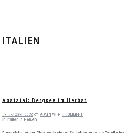
ITALIEN
Aostatal: Bergsee im Herbst
23. OKTOBER 2023
BY
ADMIN
WITH
0 COMMENT
In
Italien
/
Reisen
Eigentlich war der Plan, nach einem Soloabenteuer die Familie im