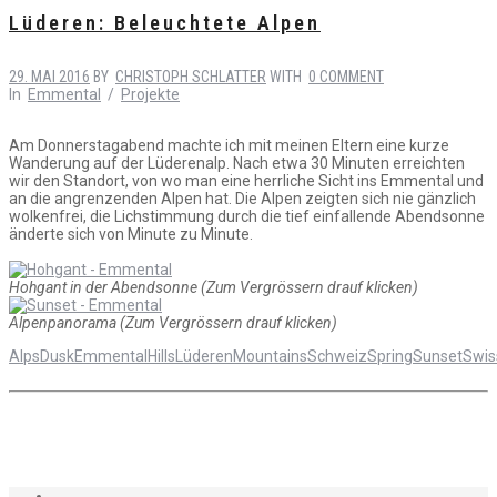
Lüderen: Beleuchtete Alpen
29. MAI 2016
BY
CHRISTOPH SCHLATTER
WITH
0 COMMENT
In
Emmental
/
Projekte
Am Donnerstagabend machte ich mit meinen Eltern eine kurze
Wanderung auf der Lüderenalp. Nach etwa 30 Minuten erreichten
wir den Standort, von wo man eine herrliche Sicht ins Emmental und
an die angrenzenden Alpen hat. Die Alpen zeigten sich nie gänzlich
wolkenfrei, die Lichstimmung durch die tief einfallende Abendsonne
änderte sich von Minute zu Minute.
Hohgant in der Abendsonne (Zum Vergrössern drauf klicken)
Alpenpanorama (Zum Vergrössern drauf klicken)
Alps
Dusk
Emmental
Hills
Lüderen
Mountains
Schweiz
Spring
Sunset
Swis