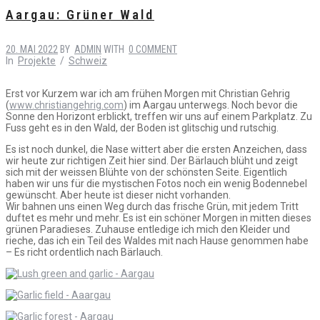
Aargau: Grüner Wald
20. MAI 2022
BY
ADMIN
WITH
0 COMMENT
In
Projekte
/
Schweiz
Erst vor Kurzem war ich am frühen Morgen mit Christian Gehrig
(
www.christiangehrig.com
) im Aargau unterwegs. Noch bevor die
Sonne den Horizont erblickt, treffen wir uns auf einem Parkplatz. Zu
Fuss geht es in den Wald, der Boden ist glitschig und rutschig.
Es ist noch dunkel, die Nase wittert aber die ersten Anzeichen, dass
wir heute zur richtigen Zeit hier sind. Der Bärlauch blüht und zeigt
sich mit der weissen Blühte von der schönsten Seite. Eigentlich
haben wir uns für die mystischen Fotos noch ein wenig Bodennebel
gewünscht. Aber heute ist dieser nicht vorhanden.
Wir bahnen uns einen Weg durch das frische Grün, mit jedem Tritt
duftet es mehr und mehr. Es ist ein schöner Morgen in mitten dieses
grünen Paradieses. Zuhause entledige ich mich den Kleider und
rieche, das ich ein Teil des Waldes mit nach Hause genommen habe
– Es richt ordentlich nach Bärlauch.