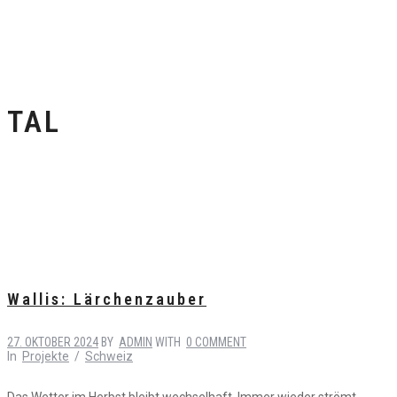
TAL
Wallis: Lärchenzauber
27. OKTOBER 2024
BY
ADMIN
WITH
0 COMMENT
In
Projekte
/
Schweiz
Das Wetter im Herbst bleibt wechselhaft. Immer wieder strömt