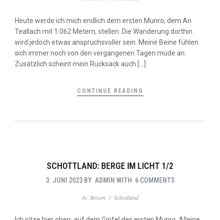
Heute werde ich mich endlich dem ersten Munro, dem An
Teallach mit 1.062 Metern, stellen. Die Wanderung dorthin
wird jedoch etwas anspruchsvoller sein. Meine Beine fühlen
sich immer noch von den vergangenen Tagen müde an.
Zusätzlich scheint mein Rucksack auch […]
CONTINUE READING
SCHOTTLAND: BERGE IM LICHT 1/2
3. JUNI 2023
BY
ADMIN
WITH
6 COMMENTS
In
Reisen
/
Schottland
Ich sitze hier oben, auf dem Gipfel des ersten Munro. Alleine