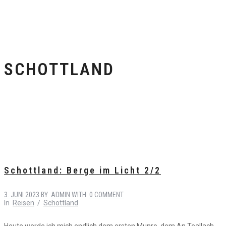
SCHOTTLAND
Schottland: Berge im Licht 2/2
3. JUNI 2023
BY
ADMIN
WITH
0 COMMENT
In
Reisen
/
Schottland
Heute werde ich mich endlich dem ersten Munro, dem An Teallach