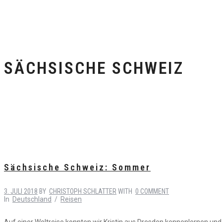
SÄCHSISCHE SCHWEIZ
Sächsische Schweiz: Sommer
3. JULI 2018
BY
CHRISTOPH SCHLATTER
WITH
0 COMMENT
In
Deutschland
/
Reisen
Auf einer Weltreise konnten wir Kristin aus Dresden kennenlernen und 