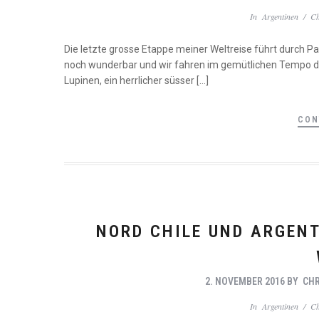
In
Argentinen
/
Ch
Die letzte grosse Etappe meiner Weltreise führt durch P
noch wunderbar und wir fahren im gemütlichen Tempo dur
Lupinen, ein herrlicher süsser […]
CON
NORD CHILE UND ARGENT
2. NOVEMBER 2016
BY
CHR
In
Argentinen
/
Ch