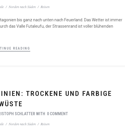
ile
/
Norden nach Süden
/
Reisen
atagonien bis ganz nach unten nach Feuerland. Das Wetter ist immer
ch das Valle Futaleufu, der Strassenrand ist voller blühenden
TINUE READING
INIEN: TROCKENE UND FARBIGE
WÜSTE
ISTOPH SCHLATTER
WITH
0 COMMENT
ile
/
Norden nach Süden
/
Reisen