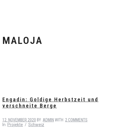
MALOJA
Engadin: Goldige Herbstzeit und
verschneite Berge
12. NOVEMBER 2020
BY
ADMIN
WITH
2 COMMENTS
In
Projekte
/
Schweiz