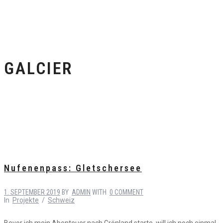
GALCIER
Nufenenpass: Gletschersee
1. SEPTEMBER 2019
BY
ADMIN
WITH
0 COMMENT
In
Projekte
/
Schweiz
Bevor ich mein Abenteuer nach Grönland starte, will ich noch einmal