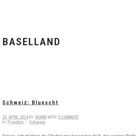
BASELLAND
Schweiz: Bluescht
20. APRIL 2024
BY
ADMIN
WITH
0 COMMENT
In
Projekte
/
Schweiz
Dieses Jahr blühten die Obstbäume besonders früh, das warme Wetter 