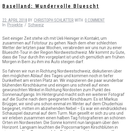
Baselland: Wundervolle Bluescht
22. APRIL 2018
BY
CHRISTOPH SCHLATTER
WITH
0 COMMENT
In
Projekte
/
Schweiz
Seit einiger Zeit stehe ich mit Ueli Heiniger in Kontakt, um
zusammen auf Fototour zu gehen. Nach dem eher schlechten
Wetter der letzten paar Wochen, verabreden wir uns nun zu einer
Bluescht-Tour in der Region Nordwestschweiz. Mir kommt zu Gute,
dass die Tour durch Ihn vorgeplant ist und ich gemütlich am frühen
Morgen in Bern zu ihm ins Auto steigen darf.
So fahren wir nun in Richtung Nordwestschweiz, diskutieren über
den möglichen Ablauf des Tages und kommen noch in tiefer
Dunkelheit am ersten Platz an. Wir inspizieren die paar wunderbar
blühenden Kirschbäume und einigen uns schnell auf einen
gewünschten Winkel in Richtung Nordosten zum Punkt des
Sonnenaufgangs. Im Hintergrund macht sich ein weiterer Fotograf
auf die Suche nach dem geeigneten Kirschbaum. Es ist Markus
Brügger, wir sind uns schon einmal im Winter auf dem Chuderhüsi
begegnet, mitten im abziehenden Nebel – Es war ein eindrückliches
Schauspiel dazumal auf dem Turm. Nun gesellt er sich zu uns und
wir erleben zusammen einen halben Tag fotografieren an schönen
Orten im Nordwesten. Die Sonne kommt nun langsam über den
Horizont. Langsam leuchten die Popcornartigen Kirschblüten in