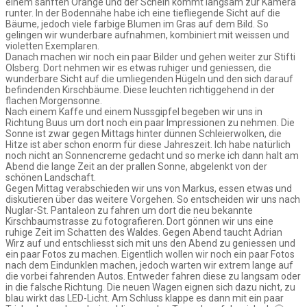
einem sanften Orange und der Schein kommt langsam zur Kamera
runter. In der Bodennähe habe ich eine tiefliegende Sicht auf die
Bäume, jedoch viele farbige Blumen im Gras auf dem Bild. So
gelingen wir wunderbare aufnahmen, kombiniert mit weissen und
violetten Exemplaren.
Danach machen wir noch ein paar Bilder und gehen weiter zur Stifti
Olsberg. Dort nehmen wir es etwas ruhiger und geniessen, die
wunderbare Sicht auf die umliegenden Hügeln und den sich darauf
befindenden Kirschbäume. Diese leuchten richtiggehend in der
flachen Morgensonne.
Nach einem Kaffe und einem Nussgipfel begeben wir uns in
Richtung Buus um dort noch ein paar Impressionen zu nehmen. Die
Sonne ist zwar gegen Mittags hinter dünnen Schleierwolken, die
Hitze ist aber schon enorm für diese Jahreszeit. Ich habe natürlich
noch nicht an Sonnencreme gedacht und so merke ich dann halt am
Abend die lange Zeit an der prallen Sonne, abgelenkt von der
schönen Landschaft.
Gegen Mittag verabschieden wir uns von Markus, essen etwas und
diskutieren über das weitere Vorgehen. So entscheiden wir uns nach
Nuglar-St. Pantaleon zu fahren um dort die neu bekannte
Kirschbaumstrasse zu fotografieren. Dort gönnen wir uns eine
ruhige Zeit im Schatten des Waldes. Gegen Abend taucht Adrian
Wirz auf und entschliesst sich mit uns den Abend zu geniessen und
ein paar Fotos zu machen. Eigentlich wollen wir noch ein paar Fotos
nach dem Eindunklen machen, jedoch warten wir extrem lange auf
die vorbei fahrenden Autos. Entweder fahren diese zu langsam oder
in die falsche Richtung. Die neuen Wagen eignen sich dazu nicht, zu
blau wirkt das LED-Licht. Am Schluss klappe es dann mit ein paar