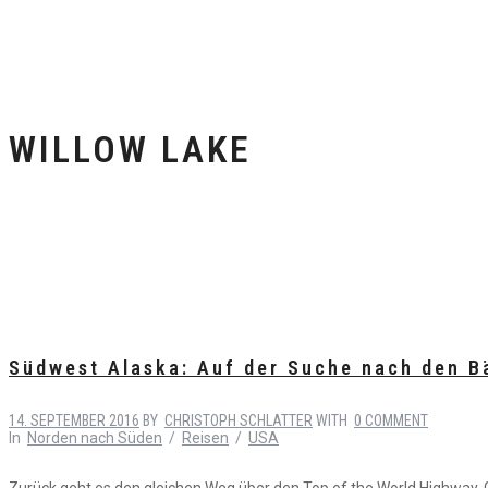
WILLOW LAKE
Südwest Alaska: Auf der Suche nach den B
14. SEPTEMBER 2016
BY
CHRISTOPH SCHLATTER
WITH
0 COMMENT
In
Norden nach Süden
/
Reisen
/
USA
Zurück geht es den gleichen Weg über den Top of the World Highway, Gren