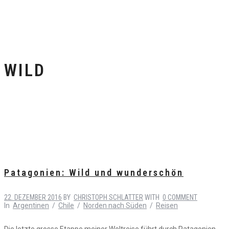
WILD
Patagonien: Wild und wunderschön
22. DEZEMBER 2016
BY
CHRISTOPH SCHLATTER
WITH
0 COMMENT
In
Argentinen
/
Chile
/
Norden nach Süden
/
Reisen
Die letzte grosse Etappe meiner Weltreise führt durch Patagonien