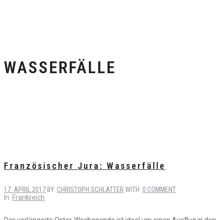
WASSERFÄLLE
Französischer Jura: Wasserfälle
17. APRIL 2017
BY
CHRISTOPH SCHLATTER
WITH
0 COMMENT
In
Frankreich
Das verlängerte Oster-Wochenende ist ideal um einen Ausflug in den