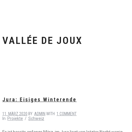
VALLÉE DE JOUX
Jura: Eisiges Winterende
11. MÄRZ 2020
BY
ADMIN
WITH
1 COMMENT
In
Projekte
/
Schweiz
Es ist bereits anfangs März, im Jura liegt von letzter Nacht wenig