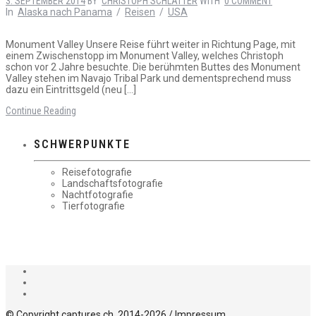
3. SEPTEMBER 2014
BY
CHRISTOPH SCHLATTER
WITH
0 COMMENT
In
Alaska nach Panama
/
Reisen
/
USA
Monument Valley Unsere Reise führt weiter in Richtung Page, mit
einem Zwischenstopp im Monument Valley, welches Christoph
schon vor 2 Jahre besuchte. Die berühmten Buttes des Monument
Valley stehen im Navajo Tribal Park und dementsprechend muss
dazu ein Eintrittsgeld (neu […]
Continue Reading
SCHWERPUNKTE
Reisefotografie
Landschaftsfotografie
Nachtfotografie
Tierfotografie
© Copyright captures.ch, 2014-2026 /
Impressum