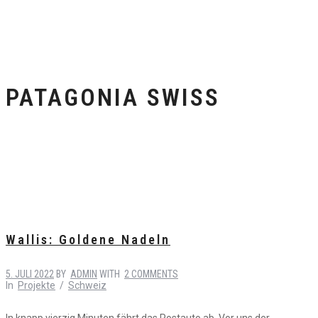
PATAGONIA SWISS
Wallis: Goldene Nadeln
5. JULI 2022
BY
ADMIN
WITH
2 COMMENTS
In
Projekte
/
Schweiz
In knapp vierzig Minuten fährt das Postauto ab. Vor uns der