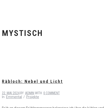
MYSTISCH
Räbloch: Nebel und Licht
22. MAI 2024
BY
ADMIN
WITH
0 COMMENT
In
Emmental
/
Projekte
Früh an diesem Frühlingsmorgen balanciere ich über die kühlen und