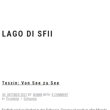
LAGO DI SFII
Tessin: Von See zu See
30. OKTOBER 2021
BY
ADMIN
WITH
0 COMMENT
In
Projekte
/
Schweiz
Endlich wird es Herbst in der Schweiz. Corona ist noch in aller Munde