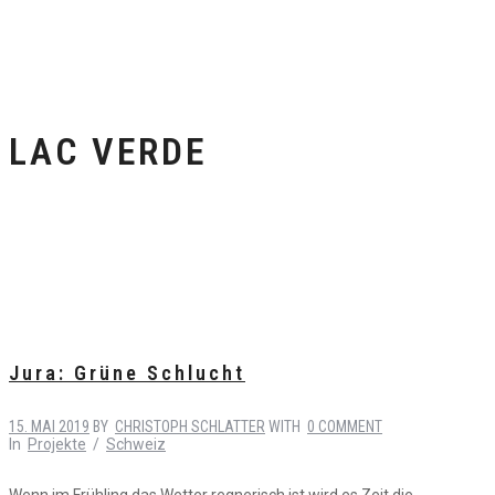
LAC VERDE
Jura: Grüne Schlucht
15. MAI 2019
BY
CHRISTOPH SCHLATTER
WITH
0 COMMENT
In
Projekte
/
Schweiz
Wenn im Frühling das Wetter regnerisch ist wird es Zeit die