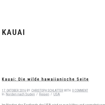
KAUAI
Kauai: Die wilde hawaiianische Seite
17. OKTOBER 2016
BY
CHRISTOPH SCHLATTER
WITH
0 COMMENT
In
Norden nach Süden
/
Reisen
/
USA
Im Norden des Festlands der USA wird es nun kälter und vermehrt regne