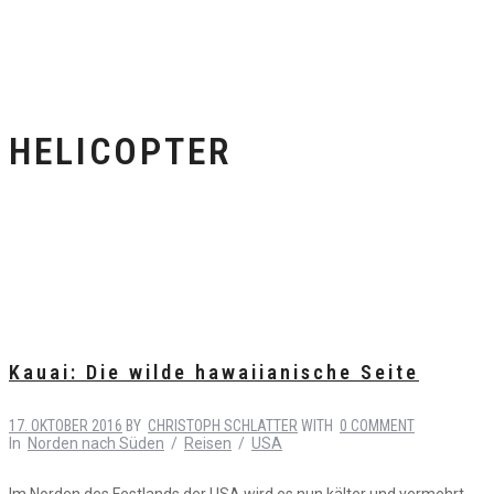
HELICOPTER
Kauai: Die wilde hawaiianische Seite
17. OKTOBER 2016
BY
CHRISTOPH SCHLATTER
WITH
0 COMMENT
In
Norden nach Süden
/
Reisen
/
USA
Im Norden des Festlands der USA wird es nun kälter und vermehrt