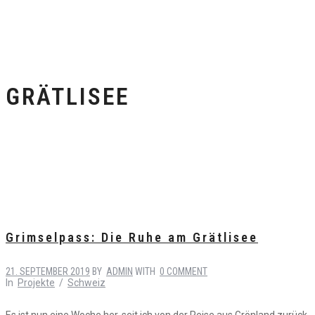
GRÄTLISEE
Grimselpass: Die Ruhe am Grätlisee
21. SEPTEMBER 2019
BY
ADMIN
WITH
0 COMMENT
In
Projekte
/
Schweiz
Es ist nun eine Woche her, seit ich von der Reise aus Grönland zurück