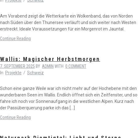
In
Projekte
/
Schweiz
Am Vorabend zeigt die Wetterkarte ein Wolkenband, das von Norden
nach Süden über den Thunersee verläuft und sich weiter nach Westen
erstreckt. Ideale Voraussetzungen für ein Morgenrot im Jauntal.
Continue Reading
Wallis: Magischer Herbstmorgen
7. SEPTEMBER 2025
BY
ADMIN
WITH
0 COMMENT
In
Projekte
/
Schweiz
Schon eine ganze Weile war ich nicht mehr auf der Hochebene mit den
wunderbaren Seen im Wallis. Endlich öffnet sich ein Zeitfenster, und so
fahre ich noch vor Sonnenaufgang in die westlichen Alpen. Kurz nach
der Passüberquerung parke ich das […]
Continue Reading
Naturpark Diemtigtal: Licht und Sterne