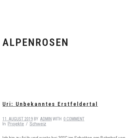
ALPENROSEN
Uri: Unbekanntes Erstfeldertal
11. AUGUST 2019
BY
ADMIN
WITH
0 COMMENT
In
Projekte
/
Schweiz
Ich bin zu früh und warte bei 30°C im Schatten am Bahnhof von