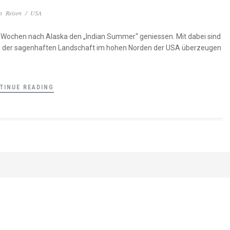
In
Reisen
/
USA
rei Wochen nach Alaska den „Indian Summer“ geniessen. Mit dabei sind
von der sagenhaften Landschaft im hohen Norden der USA überzeugen
TINUE READING