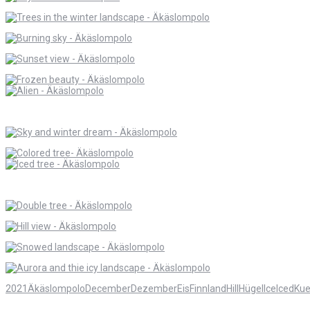
2021
Äkäslompolo
December
Dezember
Eis
Finnland
Hill
Hügel
Ice
Iced
Kue