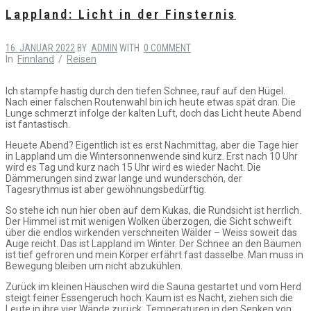
Lappland: Licht in der Finsternis
16. JANUAR 2022
BY
ADMIN
WITH
0 COMMENT
In
Finnland
/
Reisen
Ich stampfe hastig durch den tiefen Schnee, rauf auf den Hügel.
Nach einer falschen Routenwahl bin ich heute etwas spät dran. Die
Lunge schmerzt infolge der kalten Luft, doch das Licht heute Abend
ist fantastisch.
Heuete Abend? Eigentlich ist es erst Nachmittag, aber die Tage hier
in Lappland um die Wintersonnenwende sind kurz. Erst nach 10 Uhr
wird es Tag und kurz nach 15 Uhr wird es wieder Nacht. Die
Dämmerungen sind zwar lange und wunderschön, der
Tagesrythmus ist aber gewöhnungsbedürftig.
So stehe ich nun hier oben auf dem Kukas, die Rundsicht ist herrlich.
Der Himmel ist mit wenigen Wolken überzogen, die Sicht schweift
über die endlos wirkenden verschneiten Wälder – Weiss soweit das
Auge reicht. Das ist Lappland im Winter. Der Schnee an den Bäumen
ist tief gefroren und mein Körper erfährt fast dasselbe. Man muss in
Bewegung bleiben um nicht abzukühlen.
Zurück im kleinen Häuschen wird die Sauna gestartet und vom Herd
steigt feiner Essengeruch hoch. Kaum ist es Nacht, ziehen sich die
Leute in ihre vier Wände zurück. Temperaturen in den Senken von