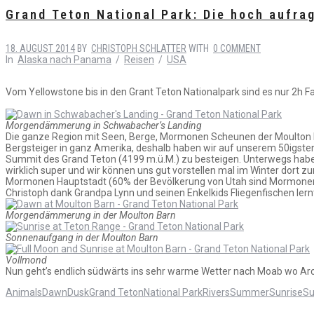
Grand Teton National Park: Die hoch aufra
18. AUGUST 2014
BY
CHRISTOPH SCHLATTER
WITH
0 COMMENT
In
Alaska nach Panama
/
Reisen
/
USA
Vom Yellowstone bis in den Grant Teton Nationalpark sind es nur 2h Fah
Morgendämmerung in Schwabacher’s Landing
Die ganze Region mit Seen, Berge, Mormonen Scheunen der Moulton Brü
Bergsteiger in ganz Amerika, deshalb haben wir auf unserem 50igst
Summit des Grand Teton (4199 m.ü.M.) zu besteigen. Unterwegs haben 
wirklich super und wir können uns gut vorstellen mal im Winter dort 
Mormonen Hauptstadt (60% der Bevölkerung von Utah sind Mormonen)
Christoph dank Grandpa Lynn und seinen Enkelkids Fliegenfischen lern
Morgendämmerung in der Moulton Barn
Sonnenaufgang in der Moulton Barn
Vollmond
Nun geht’s endlich südwärts ins sehr warme Wetter nach Moab wo Ar
Animals
Dawn
Dusk
Grand Teton
National Park
Rivers
Summer
Sunrise
Su