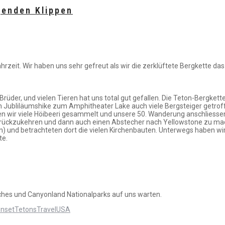
genden Klippen
rzeit. Wir haben uns sehr gefreut als wir die zerklüftete Bergkette das 
der, und vielen Tieren hat uns total gut gefallen. Die Teton-Bergkett
en Jubliläumshike zum Amphitheater Lake auch viele Bergsteiger getr
wir viele Höibeeri gesammelt und unsere 50. Wanderung anschliessend 
zurückzukehren und dann auch einen Abstecher nach Yellowstone zu mach
 und betrachteten dort die vielen Kirchenbauten. Unterwegs haben 
te.
ches und Canyonland Nationalparks auf uns warten.
nset
Tetons
Travel
USA