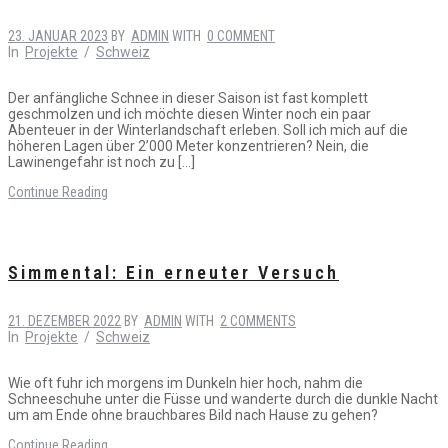
23. JANUAR 2023
BY
ADMIN
WITH
0 COMMENT
In
Projekte
/
Schweiz
Der anfängliche Schnee in dieser Saison ist fast komplett
geschmolzen und ich möchte diesen Winter noch ein paar
Abenteuer in der Winterlandschaft erleben. Soll ich mich auf die
höheren Lagen über 2’000 Meter konzentrieren? Nein, die
Lawinengefahr ist noch zu […]
Continue Reading
Simmental: Ein erneuter Versuch
21. DEZEMBER 2022
BY
ADMIN
WITH
2 COMMENTS
In
Projekte
/
Schweiz
Wie oft fuhr ich morgens im Dunkeln hier hoch, nahm die
Schneeschuhe unter die Füsse und wanderte durch die dunkle Nacht
um am Ende ohne brauchbares Bild nach Hause zu gehen?
Continue Reading