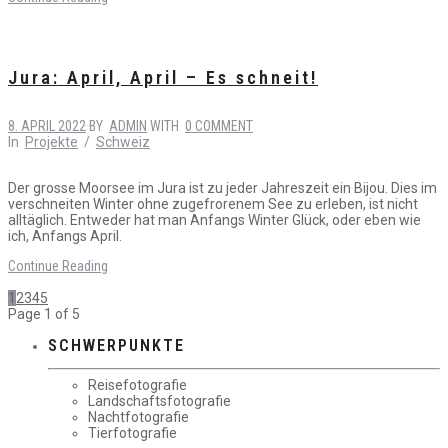
Jura: April, April – Es schneit!
8. APRIL 2022
BY
ADMIN
WITH
0 COMMENT
In
Projekte
/
Schweiz
Der grosse Moorsee im Jura ist zu jeder Jahreszeit ein Bijou. Dies im
verschneiten Winter ohne zugefrorenem See zu erleben, ist nicht
alltäglich. Entweder hat man Anfangs Winter Glück, oder eben wie
ich, Anfangs April.
Continue Reading
1
2
3
4
5
Page 1 of 5
SCHWERPUNKTE
Reisefotografie
Landschaftsfotografie
Nachtfotografie
Tierfotografie