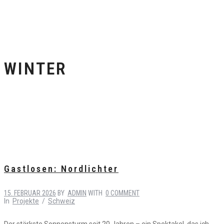
WINTER
Gastlosen: Nordlichter
15. FEBRUAR 2026
BY
ADMIN
WITH
0 COMMENT
In
Projekte
/
Schweiz
Der stärkste Sonnensturm seit 20 Jahren – ein Spektakel, das ich