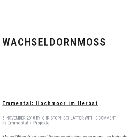
WACHSELDORNMOSS
Emmental: Hochmoor im Herbst
6. NOVEMBER 2018
BY
CHRISTOPH SCHLATTER
WITH
0 COMMENT
In
Emmental
/
Projekte
Meine Pläne für dieses Wochenende sind noch wage, ich habe da