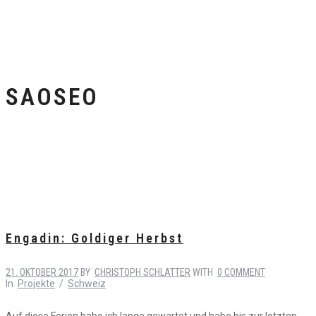
SAOSEO
Engadin: Goldiger Herbst
21. OKTOBER 2017
BY
CHRISTOPH SCHLATTER
WITH
0 COMMENT
In
Projekte
/
Schweiz
Auf diese Ferien habe ich lange gewartet und habe bis zur letzten