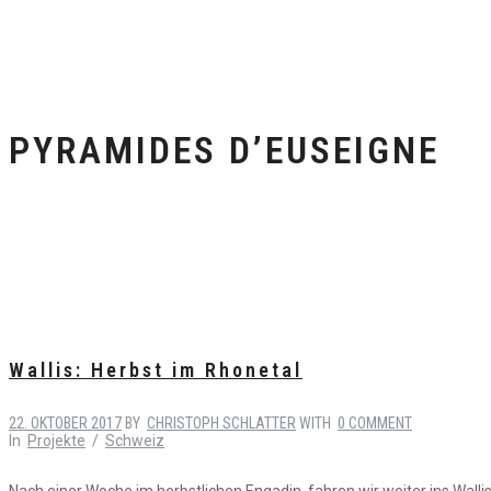
PYRAMIDES D’EUSEIGNE
Wallis: Herbst im Rhonetal
22. OKTOBER 2017
BY
CHRISTOPH SCHLATTER
WITH
0 COMMENT
In
Projekte
/
Schweiz
Nach einer Woche im herbstlichen Engadin, fahren wir weiter ins Wall