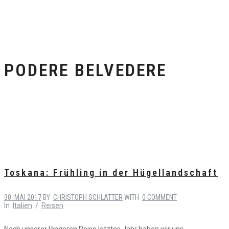
PODERE BELVEDERE
Toskana: Frühling in der Hügellandschaft
30. MAI 2017
BY
CHRISTOPH SCHLATTER
WITH
0 COMMENT
In
Italien
/
Reisen
Nach unserer längeren Reise letztes Jahr haben wir uns