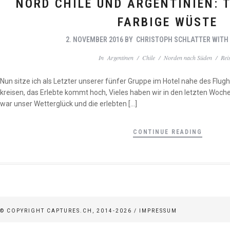
NORD CHILE UND ARGENTINIEN: 
FARBIGE WÜSTE
2. NOVEMBER 2016
BY
CHRISTOPH SCHLATTER
WIT
In
Argentinen
/
Chile
/
Norden nach Süden
/
Rei
Nun sitze ich als Letzter unserer fünfer Gruppe im Hotel nahe des Flug
kreisen, das Erlebte kommt hoch, Vieles haben wir in den letzten Woche
war unser Wetterglück und die erlebten […]
CONTINUE READING
© COPYRIGHT CAPTURES.CH, 2014-2026 /
IMPRESSUM