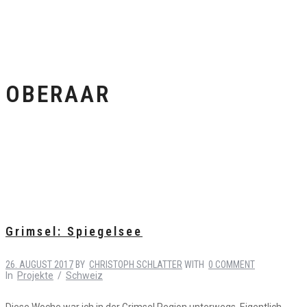
OBERAAR
Grimsel: Spiegelsee
26. AUGUST 2017
BY
CHRISTOPH SCHLATTER
WITH
0 COMMENT
In
Projekte
/
Schweiz
Diese Woche war ich in der Grimsel Region unterwegs. Eigentlich