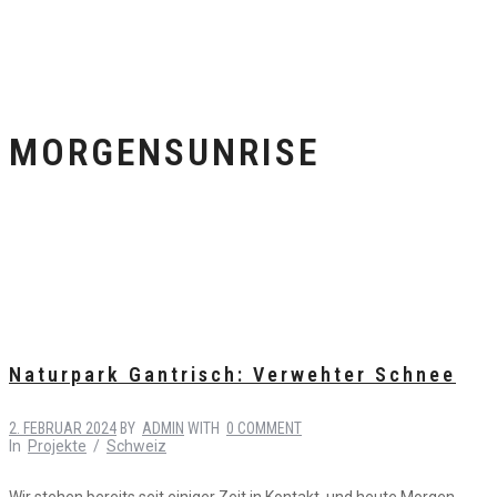
MORGENSUNRISE
Naturpark Gantrisch: Verwehter Schnee
2. FEBRUAR 2024
BY
ADMIN
WITH
0 COMMENT
In
Projekte
/
Schweiz
Wir stehen bereits seit einiger Zeit in Kontakt, und heute Morgen