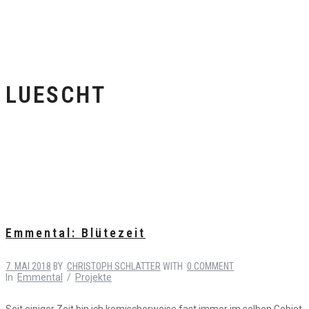
LUESCHT
Emmental: Blütezeit
7. MAI 2018
BY
CHRISTOPH SCHLATTER
WITH
0 COMMENT
In
Emmental
/
Projekte
Seit einiger Zeit bin ich komischerweise fast immer im selben Gebiet