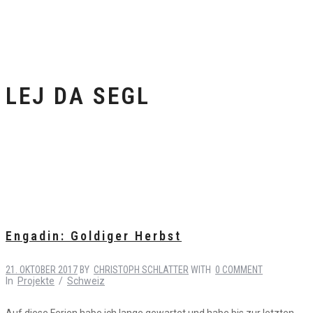
LEJ DA SEGL
Engadin: Goldiger Herbst
21. OKTOBER 2017
BY
CHRISTOPH SCHLATTER
WITH
0 COMMENT
In
Projekte
/
Schweiz
Auf diese Ferien habe ich lange gewartet und habe bis zur letzten