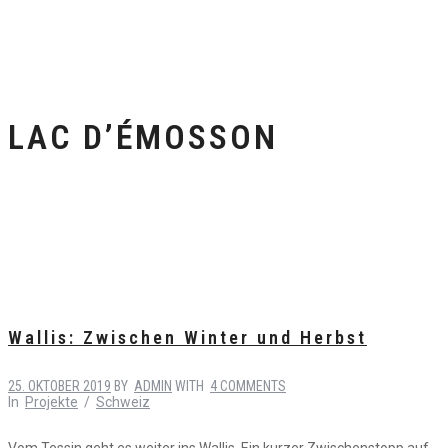
LAC D’ÉMOSSON
Wallis: Zwischen Winter und Herbst
25. OKTOBER 2019
BY
ADMIN
WITH
4 COMMENTS
In
Projekte
/
Schweiz
Vom Tessin geht es weiter ins Wallis. Ein kurzer Zwischenstopp auf